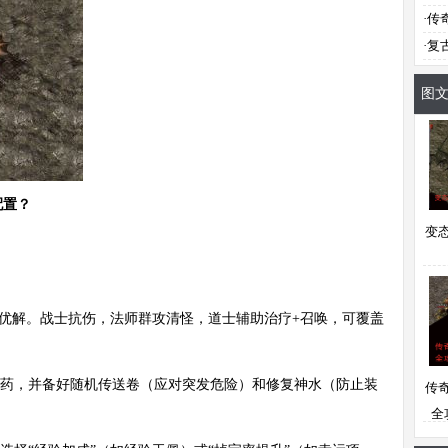
·
传
·
复
图
配置？
变
是最优解。战士抗伤，法师群攻清怪，道士辅助治疗+召唤，可覆盖
伤药，并备好随机传送卷（应对突发危险）和修复神水（防止装
传
全