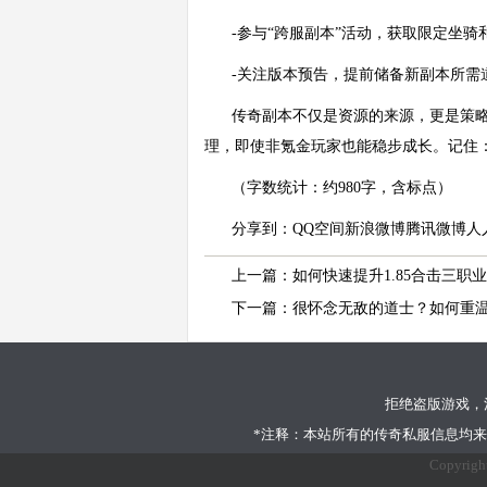
-参与“跨服副本”活动，获取限定坐
-关注版本预告，提前储备新副本所需
传奇副本不仅是资源的来源，更是策
理，即使非氪金玩家也能稳步成长。记住
（字数统计：约980字，含标点）
分享到：
QQ空间
新浪微博
腾讯微博
人
上一篇：
如何快速提升1.85合击三职
下一篇：
很怀念无敌的道士？如何重
拒绝盗版游戏，
*注释：本站所有的传奇私服信息均
Copyrig