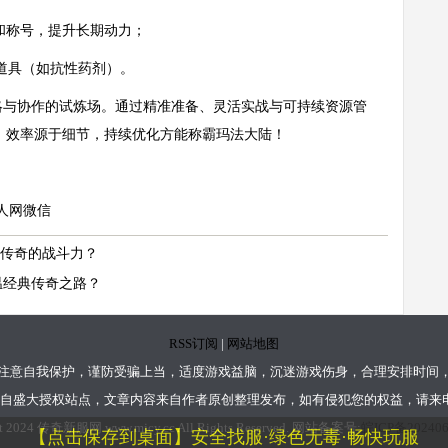
骑和称号，提升长期动力；
道具（如抗性药剂）。
略与协作的试炼场。通过精准准备、灵活实战与可持续资源管
：效率源于细节，持续优化方能称霸玛法大陆！
人网
微信
业传奇的战斗力？
温经典传奇之路？
RSS订阅
|
网站地图
注意自我保护，谨防受骗上当，适度游戏益脑，沉迷游戏伤身，合理安排时间
来自盛大授权站点，文章内容来自作者原创整理发布，如有侵犯您的权益，请来电
ht 2024 传奇新服网 www.mjcy.cc All Rights Reserved. 网站备案号:
皖ICP备202406
【点击保存到桌面】安全找服·绿色无毒·畅快玩服