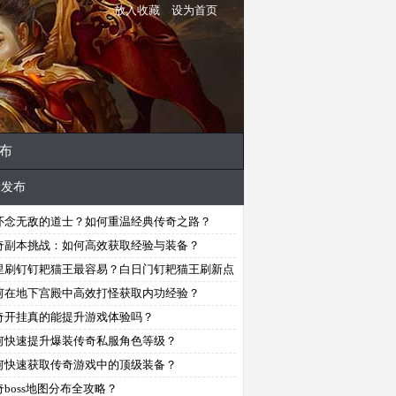
放入收藏
设为首页
布
新发布
怀念无敌的道士？如何重温经典传奇之路？
奇副本挑战：如何高效获取经验与装备？
里刷钉钉耙猫王最容易？白日门钉耙猫王刷新点
荐
何在地下宫殿中高效打怪获取内功经验？
奇开挂真的能提升游戏体验吗？
何快速提升爆装传奇私服角色等级？
何快速获取传奇游戏中的顶级装备？
奇boss地图分布全攻略？