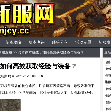
传奇攻略
版本测评
经验分享
活动专题
新服发
新服发布
>> 传奇副本挑战：如何高效获取经验与装备？
最
·
很
如何高效获取经验与装备？
·
传
·
哪
灰玩家
时间:2026-01-16 08:51:05
推
·
如
获取极品
装备
的核心途径。许多玩家因策略不当，导致效率低下
·
传
对副本挑战中的常见问题，提供专业解决方案，助你快速成长。
·
如
·
如
·
传