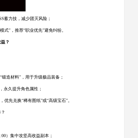
OSS蓄力技，减少团灭风险；
模式”，推荐“职业优先”避免纠纷。
效益？
“锻造材料”，用于升级极品装备；
”，永久提升角色属性；
，优先兑换“稀有图纸”或“高级宝石”。
降？
22:00）集中攻坚高收益副本；