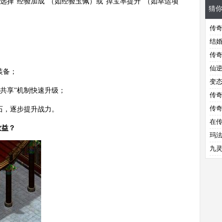
选择“经验加成”（如经验玉佩）或“掉宝率提升”（如幸运项
猜
传
？
结
传
仙
装备；
变
验共享”机制快速升级；
传
传
化石，逐步提升战力。
在
收益？
玛
九
备